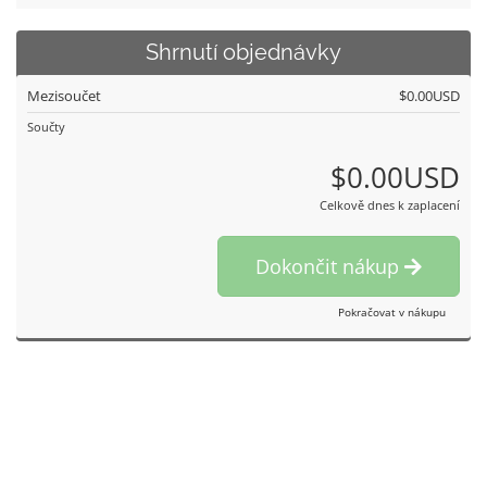
Shrnutí objednávky
Mezisoučet
$0.00USD
Součty
$0.00USD
Celkově dnes k zaplacení
Dokončit nákup
Pokračovat v nákupu