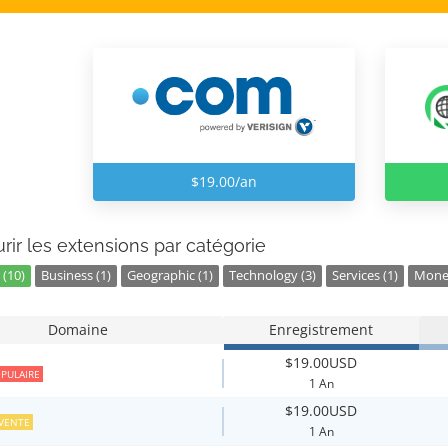
$19.00/an
rir les extensions par catégorie
 (10)
Business (1)
Geographic (1)
Technology (3)
Services (1)
Money
Domaine
Enregistrement
$19.00USD
PULAIRE
1 An
$19.00USD
VENTE
1 An