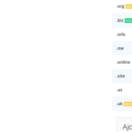
.org
EN 
.biz
NOU
.info
.me
.online
.site
.us
.uk
EN V
Aj