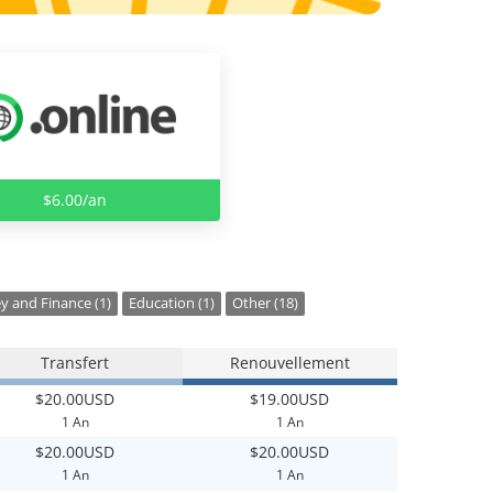
$6.00/an
 and Finance (1)
Education (1)
Other (18)
Transfert
Renouvellement
$20.00USD
$19.00USD
1 An
1 An
$20.00USD
$20.00USD
1 An
1 An